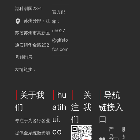
港科创园23-1
官方邮
苏州分部：江
箱：
ch027
苏省苏州市高新区
@gifsfo
通安镇华金路292
fos.com
号1幢1层
友情链接
：
|
关于我
|
hu
|
关
|
导航
们
atih
注我
链接入
ui.
们
口
专注于为各行各业
产
服
co
提供全系统激光加
品
务