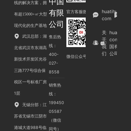
中国
线的解决方案，拥
案
有限
huatihui.
例
官方客服微信
有超15000+㎡大型
com
展
公司
示
现代化的生产基地
关
huatihui.
武汉总部：湖
售后热
于
com-中
线：
我
国有限
北省武汉市东湖高
们
公司
400-
微信公众号
新技术开发区光谷
027-
三路777号综合保
8558
税区一号标准厂房
销售热
1层
线：
199450
无锡分部：江
05587
苏省无锡市江阴市
（微信
港城大道988号临
同号）