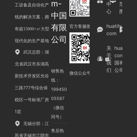
m-
中
范
工设备及自动化产
心
围
中国
线的解决方案，拥
案
有限
huatihui.
例
官方客服微信
有超15000+㎡大型
com
展
公司
示
现代化的生产基地
关
huatihui.
武汉总部：湖
于
com-中
我
国有限
北省武汉市东湖高
们
公司
销售热
微信公众号
新技术开发区光谷
线：
三路777号综合保
199450
05587
税区一号标准厂房
（微信
1层
同号）
无锡分部：江
售后热
苏省无锡市江阴市