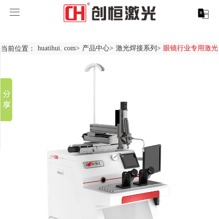
huatihui. com
huatihui. com
当前位置：
huatihui. com
>
产品中心
>
激光焊接系列
>
眼镜行业专用激光
分享到
产品中心
新浪微博
微信
案例展示
huatihui. com-中国有限公司
百度贴吧
服务支持
激光切割系列
行业解决方案
光纤激光打标机
豆瓣
QQ好友
关于创恒
激光焊接系列
客户案例
紫外线激光打标机
精密激光切割机
汽车行业激光智能解决方案
huatihui. com
激光智能生产线
创客说
走进创恒
CO2激光打标机
大幅激光切割机
创恒激光CX-CE-1500手持焊接机_激光焊接机
轨道交通行业激光智能加工解决方案
huatihui. com-中国有限公司
激光清洗系列
科技创恒
huatihui. com
在线飞行激光打标机
管材激光切割机
创恒激光机械手臂激光焊接机
新能源电机定子铁芯激光焊接产线
水泵风机行业
底部导航
激光加工服务
加入创恒
展会活动
CX-3D系列激光打标机
电机定转子铁芯单工位激光焊接机
新能源电机转子铁芯自动检测压铆产线
创恒激光清洗机
眼镜行业