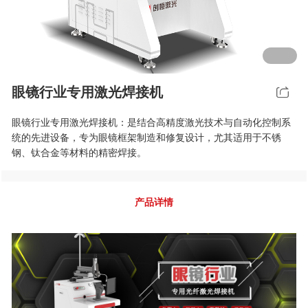
行业动态
EM-Smart 系列
创恒激光双头双工位铁芯激光焊接机
电机定转子铁芯快速打样加工服务
水暖洁具行业
新能源电机定转子铁芯激光焊接机
厨具五金行业
眼镜行业专用激光焊接机
创恒激光阀芯焊接工作站
包装赋码及标机
眼镜行业专用激光焊接机：是结合高精度激光技术与自动化控制系
新能源汽车零配件激光焊接机
礼品定制
统的先进设备，专为眼镜框架制造和修复设计，尤其适用于不锈
钢、钛合金等材料的精密焊接。
家电行业
模具制造行业中激光加工设备解决方案
产品详情
低压电气行业