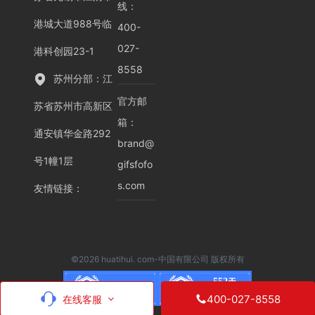
线：
港城大道988号临
400-
027-
港科创园23-1
8558
苏州分部：江
官方邮
苏省苏州市高新区
箱：
通安镇华金路292
brand@
号1幢1层
gifsfofo
s.com
友情链接
：
©2026 huatihui. com-中国有限公司 版权所有
552
天
品牌认证
已认证
400-027-8558
在线客服