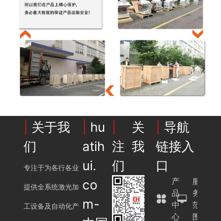
|
关于我
|
hu
|
关
|
导航
们
atih
注我
链接入
ui.
们
口
专注于为各行各业
产
服
co
提供全系统激光加
品
务
m-
中
范
工设备及自动化产
心
围