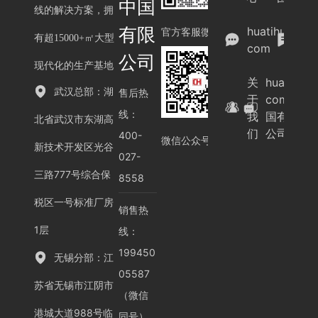
中国
线的解决方案，拥
案
有限
huatihui.
例
官方客服微信
有超15000+㎡大型
com
展
公司
示
现代化的生产基地
关
huatihui.
武汉总部：湖
售后热
于
com-中
线：
我
国有限
北省武汉市东湖高
们
公司
400-
微信公众号
新技术开发区光谷
027-
三路777号综合保
8558
税区一号标准厂房
销售热
1层
线：
199450
无锡分部：江
05587
苏省无锡市江阴市
（微信
港城大道988号临
同号）