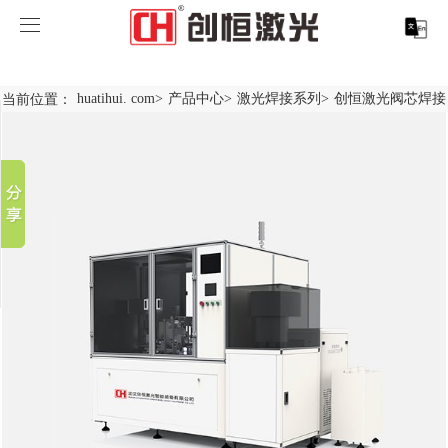
huatihui. com
huatihui. com
当前位置：
huatihui. com
>
产品中心
>
激光焊接系列
>
创恒激光阀芯焊接
分享到
产品中心
新浪微博
微信
案例展示
huatihui. com-中国有限公司
百度贴吧
服务支持
激光切割系列
行业解决方案
光纤激光打标机
豆瓣
QQ好友
关于创恒
激光焊接系列
客户案例
紫外线激光打标机
精密激光切割机
汽车行业激光智能解决方案
huatihui. com
激光智能生产线
创客说
走进创恒
CO2激光打标机
大幅激光切割机
创恒激光CX-CE-1500手持焊接机_激光焊接机
轨道交通行业激光智能加工解决方案
huatihui. com-中国有限公司
激光清洗系列
科技创恒
huatihui. com
在线飞行激光打标机
管材激光切割机
创恒激光机械手臂激光焊接机
新能源电机定子铁芯激光焊接产线
水泵风机行业
底部导航
激光加工服务
加入创恒
展会活动
CX-3D系列激光打标机
电机定转子铁芯单工位激光焊接机
新能源电机转子铁芯自动检测压铆产线
创恒激光清洗机
眼镜行业