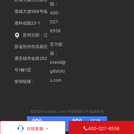
线：
港城大道988号临
400-
027-
港科创园23-1
8558
苏州分部：江
官方邮
苏省苏州市高新区
箱：
通安镇华金路292
brand@
号1幢1层
gifsfofo
s.com
友情链接
：
©2026 huatihui. com-中国有限公司 版权所有
552
天
品牌认证
已认证
400-027-8558
在线客服