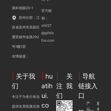
港科创园23-1
官方邮
苏州分部：江
箱：
ch027
苏省苏州市高新区
@gifsfo
通安镇华金路292
fos.com
号1幢1层
友情链接
：
|
关于我
|
hu
|
关
|
导航
们
atih
注我
链接入
ui.
们
口
专注于为各行各业
产
服
co
提供全系统激光加
品
务