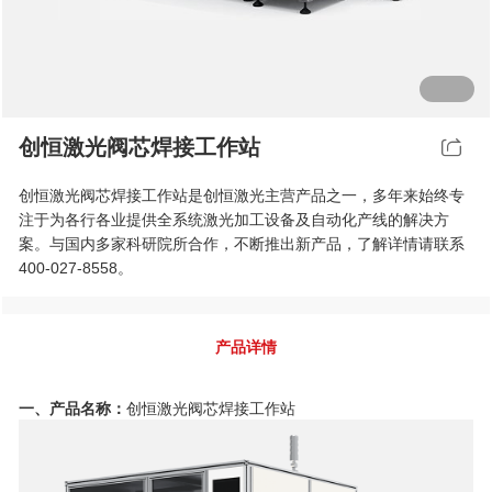
行业动态
EM-Smart 系列
创恒激光双头双工位铁芯激光焊接机
电机定转子铁芯快速打样加工服务
水暖洁具行业
新能源电机定转子铁芯激光焊接机
厨具五金行业
创恒激光阀芯焊接工作站
创恒激光阀芯焊接工作站
包装赋码及标机
创恒激光阀芯焊接工作站是创恒激光主营产品之一，多年来始终专
新能源汽车零配件激光焊接机
礼品定制
注于为各行各业提供全系统激光加工设备及自动化产线的解决方
案。与国内多家科研院所合作，不断推出新产品，了解详情请联系
家电行业
400-027-8558。
模具制造行业中激光加工设备解决方案
产品详情
低压电气行业
一、产品名称：
创恒激光阀芯焊接工作站