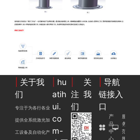
|
关于我
|
hu
|
关
|
导航
们
atih
注我
链接入
ui.
们
口
专注于为各行各业
产
服
co
提供全系统激光加
品
务
m-
中
范
工设备及自动化产
心
围