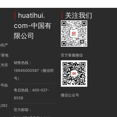
|
huatihui.
|
关注我们
com-中国有
限公司
动化产
官方客服微信
产基地
销售热线：
区光谷
19945005587（微信同
号）
8号临
售后热线：
400-027-
微信公众号
8558
292
官方邮箱：