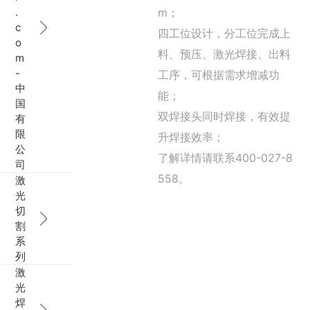
.
m；
行业动态
EM-Smart 系列
创恒激光双头双工位铁芯激光焊接机
电机定转子铁芯快速打样加工服务
水暖洁具行业
c
四工位设计，分工位完成上
o
料、预压、激光焊接、出料
m
新能源电机定转子铁芯激光焊接机
厨具五金行业
-
工序，可根据需求增减功
中
能；
创恒激光阀芯焊接工作站
包装赋码及标机
国
双焊接头同时焊接，有效提
有
新能源汽车零配件激光焊接机
礼品定制
限
升焊接效率；
公
了解详情请联系400-027-8
司
家电行业
558。
激
光
模具制造行业中激光加工设备解决方案
切
割
低压电气行业
系
列
激
光
焊