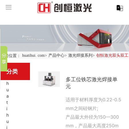
huatihui. com
huatihui. com
分享到
产品中心
新浪微博
微信
案例展示
huatihui. com-中国有限公司
当前位置：
huatihui. com
>
产品中心
>
激光焊接系列
>
创恒激光双头双工
百度贴吧
服务支持
激光切割系列
行业解决方案
光纤激光打标机
豆瓣
分类
QQ好友
多工位铁芯激光焊接单
关于创恒
激光焊接系列
客户案例
紫外线激光打标机
精密激光切割机
汽车行业激光智能解决方案
h
元
u
huatihui. com
激光智能生产线
创客说
走进创恒
CO2激光打标机
大幅激光切割机
创恒激光CX-CE-1500手持焊接机_激光焊接机
轨道交通行业激光智能加工解决方案
a
适用于材料厚度为0.22-0.5
t
mm之间硅钢片;
i
huatihui. com-中国有限公司
激光清洗系列
科技创恒
huatihui. com
在线飞行激光打标机
管材激光切割机
创恒激光机械手臂激光焊接机
新能源电机定子铁芯激光焊接产线
水泵风机行业
h
产品最大外径为150—300
u
底部导航
激光加工服务
加入创恒
展会活动
CX-3D系列激光打标机
电机定转子铁芯单工位激光焊接机
新能源电机转子铁芯自动检测压铆产线
创恒激光清洗机
眼镜行业
mm，产品最大高度250m
i