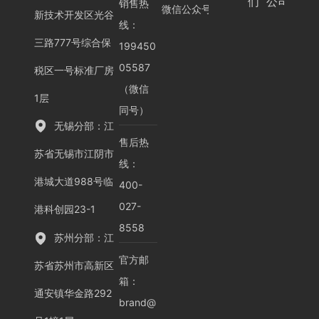
们
公司
销售热
微信公众号
新技术开发区光谷
线：
三路777号综合保
199450
05587
税区一号标准厂房
（微信
1层
同号）
无锡分部：江
售后热
苏省无锡市江阴市
线：
港城大道988号临
400-
027-
港科创园23-1
8558
苏州分部：江
官方邮
苏省苏州市高新区
箱：
通安镇华金路292
brand@