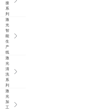
接
系
列
激
光
智
能
生
产
线
激
光
清
洗
系
列
激
光
加
工