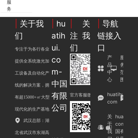
服
务
|
关于我
|
hu
|
关
|
导航
们
atih
注我
链接入
ui.
们
口
专注于为各行各业
产
服
co
提供全系统激光加
品
务
m-
中
范
工设备及自动化产
心
围
中国
线的解决方案，拥
案
有限
huatihui.
例
官方客服微信
有超15000+㎡大型
com
展
公司
示
现代化的生产基地
关
huatihui.
武汉总部：湖
于
com-中
我
国有限
北省武汉市东湖高