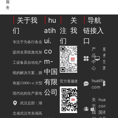
服
务
|
关于我
|
hu
|
关
|
导航
们
atih
注我
链接入
ui.
们
口
专注于为各行各业
产
服
co
提供全系统激光加
品
务
m-
中
范
工设备及自动化产
心
围
中国
线的解决方案，拥
案
有限
huatihui.
例
官方客服微信
有超15000+㎡大型
com
展
公司
示
现代化的生产基地
关
huatihui.
武汉总部：湖
于
com-中
我
国有限
北省武汉市东湖高