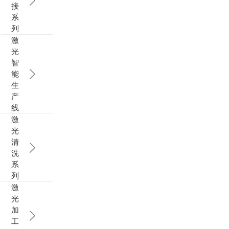
接
系
列
激
光
智
能
生
产
线
激
光
清
洗
系
列
激
光
加
工