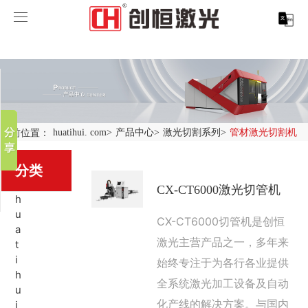
huatihui. com
huatihui. com
分享到
产品中心
新浪微博
微信
案例展示
huatihui. com-中国有限公司
当前位置：
huatihui. com
>
产品中心
>
激光切割系列
>
管材激光切割机
百度贴吧
服务支持
激光切割系列
行业解决方案
光纤激光打标机
豆瓣
分类
QQ好友
CX-CT6000激光切管机
关于创恒
激光焊接系列
客户案例
紫外线激光打标机
精密激光切割机
汽车行业激光智能解决方案
h
u
CX-CT6000切管机是创恒
huatihui. com
激光智能生产线
创客说
走进创恒
CO2激光打标机
大幅激光切割机
创恒激光CX-CE-1500手持焊接机_激光焊接机
轨道交通行业激光智能加工解决方案
a
激光主营产品之一，多年来
t
i
始终专注于为各行各业提供
huatihui. com-中国有限公司
激光清洗系列
科技创恒
huatihui. com
在线飞行激光打标机
管材激光切割机
创恒激光机械手臂激光焊接机
新能源电机定子铁芯激光焊接产线
水泵风机行业
h
全系统激光加工设备及自动
u
底部导航
激光加工服务
加入创恒
展会活动
CX-3D系列激光打标机
电机定转子铁芯单工位激光焊接机
新能源电机转子铁芯自动检测压铆产线
创恒激光清洗机
眼镜行业
化产线的解决方案。与国内
i