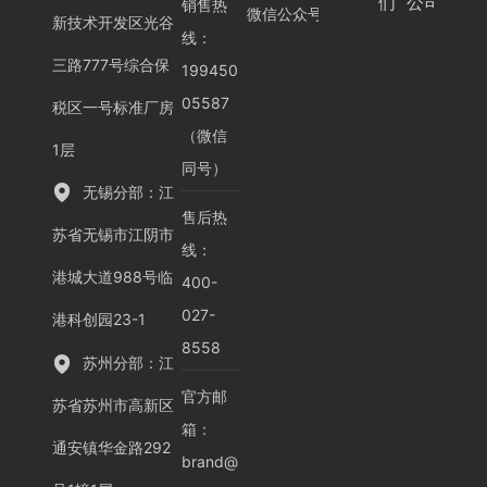
们
公司
销售热
微信公众号
新技术开发区光谷
线：
三路777号综合保
199450
05587
税区一号标准厂房
（微信
1层
同号）
无锡分部：江
售后热
苏省无锡市江阴市
线：
港城大道988号临
400-
027-
港科创园23-1
8558
苏州分部：江
官方邮
苏省苏州市高新区
箱：
通安镇华金路292
brand@