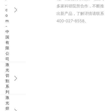
.
多家科研院所合作，不断推
行业动态
EM-Smart 系列
创恒激光双头双工位铁芯激光焊接机
电机定转子铁芯快速打样加工服务
水暖洁具行业
c
出新产品，了解详情请联系
o
m
400-027-8558。
新能源电机定转子铁芯激光焊接机
厨具五金行业
-
中
创恒激光阀芯焊接工作站
包装赋码及标机
国
有
新能源汽车零配件激光焊接机
礼品定制
限
公
司
家电行业
激
光
模具制造行业中激光加工设备解决方案
切
割
低压电气行业
系
列
激
光
焊