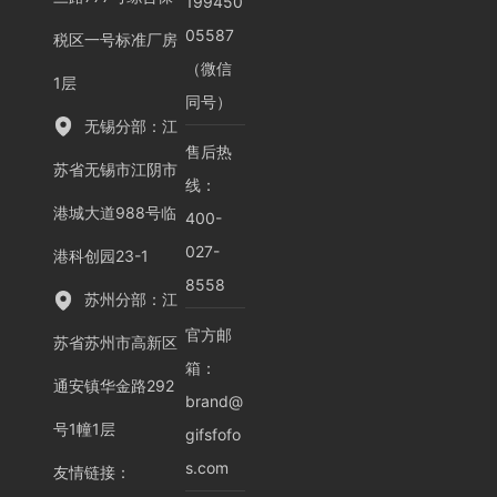
199450
05587
税区一号标准厂房
（微信
1层
同号）
无锡分部：江
售后热
苏省无锡市江阴市
线：
港城大道988号临
400-
027-
港科创园23-1
8558
苏州分部：江
官方邮
苏省苏州市高新区
箱：
通安镇华金路292
brand@
号1幢1层
gifsfofo
s.com
友情链接
：