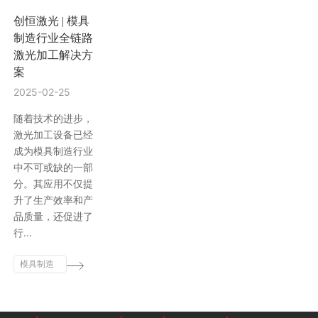
创恒激光 | 模具
行业动态
EM-Smart 系列
创恒激光双头双工位铁芯激光焊接机
电机定转子铁芯快速打样加工服务
水暖洁具行业
制造行业全链路
激光加工解决方
新能源电机定转子铁芯激光焊接机
厨具五金行业
案
2025-02-25
创恒激光阀芯焊接工作站
包装赋码及标机
随着技术的进步，
激光加工设备已经
新能源汽车零配件激光焊接机
礼品定制
成为模具制造行业
中不可或缺的一部
家电行业
分。其应用不仅提
升了生产效率和产
模具制造行业中激光加工设备解决方案
品质量，还促进了
行...
低压电气行业
模具制造
行业中激
光加工设
备解决方