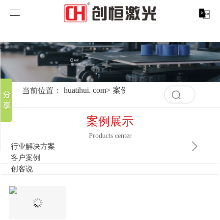
huatihui. com
huatihui. com
分享到
产品中心
新浪微博
微信
案例展示
huatihui. com-中国有限公司
当前位置：
huatihui. com
>
案例展示
>
行业解决方案
>
模
清
百度贴吧
空
服务支持
激光切割系列
行业解决方案
光纤激光打标机
豆瓣
记
案例展示
录
QQ好友
取消
历
Products center
关于创恒
激光焊接系列
客户案例
紫外线激光打标机
精密激光切割机
汽车行业激光智能解决方案
史
行业解决方案
清
记
客户案例
空
huatihui. com
激光智能生产线
创客说
走进创恒
CO2激光打标机
大幅激光切割机
创恒激光CX-CE-1500手持焊接机_激光焊接机
轨道交通行业激光智能加工解决方案
录
创客说
记
录
huatihui. com-中国有限公司
激光清洗系列
科技创恒
huatihui. com
在线飞行激光打标机
管材激光切割机
创恒激光机械手臂激光焊接机
新能源电机定子铁芯激光焊接产线
水泵风机行业
历
史
记
底部导航
激光加工服务
加入创恒
展会活动
CX-3D系列激光打标机
电机定转子铁芯单工位激光焊接机
新能源电机转子铁芯自动检测压铆产线
创恒激光清洗机
眼镜行业
录