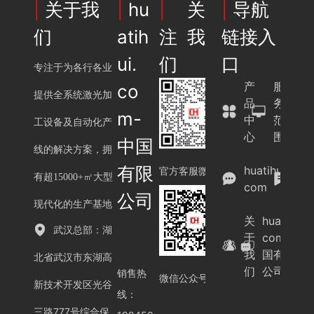
|
关于我
|
hu
|
关
|
导航
案
们
atih
注我
链接入
ui.
们
口
专注于为各行各业
产
服
co
提供全系统激光加
品
务
m-
中
范
工设备及自动化产
心
围
中国
线的解决方案，拥
案
有限
huatihui.
例
官方客服微信
有超15000+㎡大型
com
展
公司
示
现代化的生产基地
关
huatihui.
武汉总部：湖
于
com-中
我
国有限
北省武汉市东湖高
们
公司
销售热
微信公众号
新技术开发区光谷
线：
三路777号综合保