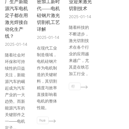
厂生产新能
密加工新时
业迎来激光
源汽车电机
代——电机
切割技术
定子都在用
硅钢片激光
2025-01-14
激光焊接自
切割机工艺
随着科技的
动化生产
详解
不断进步，
线？
2025-01-14
激光切割技
2025-01-14
术在各个行
在现代工业
业的应用越
制造领域，
随着社会对
来越广，尤
电机硅钢片
环保和可持
其是在铁芯
作为电机制
续性的日益
加工行业，
造的关键材
关注，新能
料，其切割
源汽车的崛
行
精度与效率
起成为汽车
业
直接影响着
产业的一大
动
电机的整体
趋势。而新
态
性能。
能源汽车的
关键部件之
hua
一——电机
tihu
定子...