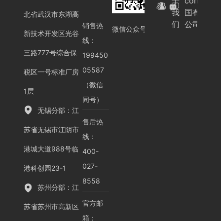
于
com-中
我
国有限
北省武汉市东湖高
们
公司
销售热
微信公众号
新技术开发区光谷
线：
三路777号综合保
199450
05587
税区一号标准厂房
（微信
1层
同号）
无锡分部：江
售后热
苏省无锡市江阴市
线：
港城大道988号临
400-
027-
港科创园23-1
8558
苏州分部：江
官方邮
苏省苏州市高新区
箱：