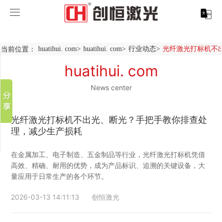
huatihui. com
huatihui. com
当前位置：
huatihui. com
>
huatihui. com
>
行业动态
>
光纤激光打标机不出
分享到
产品中心
huatihui. com
新浪微博
微信
News center
案例展示
huatihui. com-中国有限公司
百度贴吧
服务支持
激光切割系列
行业解决方案
光纤激光打标机
豆瓣
光纤激光打标机不出光、断光？手把手教你排查处
QQ好友
理，减少生产损耗
关于创恒
激光焊接系列
客户案例
紫外线激光打标机
精密激光切割机
汽车行业激光智能解决方案
在金属加工、电子制造、五金制品等行业，光纤激光打标机凭借
huatihui. com
激光智能生产线
创客说
走进创恒
CO2激光打标机
大幅激光切割机
创恒激光CX-CE-1500手持焊接机_激光焊接机
轨道交通行业激光智能加工解决方案
高效、精确、耐用的优势，成为产品标识、追溯的关键设备，大
量应用于日常生产的各个环节。
huatihui. com-中国有限公司
激光清洗系列
科技创恒
huatihui. com
在线飞行激光打标机
管材激光切割机
创恒激光机械手臂激光焊接机
新能源电机定子铁芯激光焊接产线
水泵风机行业
2026-03-13 14:11:13
创恒激光
底部导航
激光加工服务
加入创恒
展会活动
CX-3D系列激光打标机
电机定转子铁芯单工位激光焊接机
新能源电机转子铁芯自动检测压铆产线
创恒激光清洗机
眼镜行业