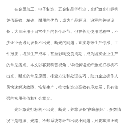
在金属加工、电子制造、五金制品等行业，光纤激光打标机
行业动态
EM-Smart 系列
创恒激光双头双工位铁芯激光焊接机
电机定转子铁芯快速打样加工服务
水暖洁具行业
凭借高效、精确、耐用的优势，成为产品标识、追溯的关键设
新能源电机定转子铁芯激光焊接机
厨具五金行业
备，大量应用于日常生产的各个环节。但在长期使用过程中，不
创恒激光阀芯焊接工作站
包装赋码及标机
少企业会遇到设备不出光、断光的问题，直接导致生产停滞、工
件报废，增加生产成本，甚至影响交货周期，成为困扰企业生产
新能源汽车零配件激光焊接机
礼品定制
的常见痛点。本文以客观科普视角，详细解读光纤激光打标机不
家电行业
出光、断光的常见原因、排查方法和处理技巧，助力企业操作人
模具制造行业中激光加工设备解决方案
员快速解决故障、恢复生产，推动制造业高效有序发展，具有较
低压电气行业
强的实用价值和社会意义。
光纤激光打标机不出光、断光，并非设备“彻底损坏”，多数情
况下是电源、光路、冷却系统等环节出现小问题，只要掌握正确