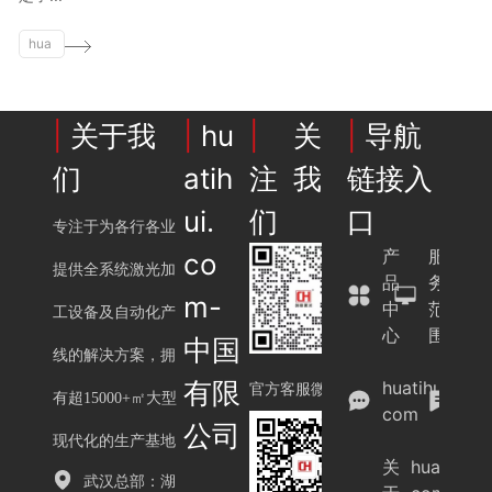
i.
hua
co
tihu
m
i.
co
|
关于我
|
hu
|
关
|
导航
m
们
atih
注我
链接入
ui.
们
口
专注于为各行各业
产
服
co
提供全系统激光加
品
务
m-
中
范
工设备及自动化产
心
围
中国
线的解决方案，拥
案
有限
huatihui.
例
官方客服微信
有超15000+㎡大型
com
展
公司
示
现代化的生产基地
关
huatihui.
武汉总部：湖