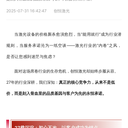
行业动态
EM-Smart 系列
创恒激光双头双工位铁芯激光焊接机
电机定转子铁芯快速打样加工服务
水暖洁具行业
2025-07-31 16:42:47
创恒激光
新能源电机定转子铁芯激光焊接机
厨具五金行业
当激光设备的价格厮杀愈演愈烈，当“能用就行”成为行业潜
创恒激光阀芯焊接工作站
包装赋码及标机
规则，当服务承诺沦为一纸空谈——激光行业的“内卷”之风，
新能源汽车零配件激光焊接机
礼品定制
是否让您感到迷茫与焦虑？
家电行业
面对这场席卷行业的生存危机，创恒激光却始终步履从容。
27年的行业深耕，我们深知：
真正的核心竞争力，从来不是低
模具制造行业中激光加工设备解决方案
价，而是刻入骨血里的品质基因与客户为先的永恒承诺。
低压电气行业
27载沉淀：初心不改，以客户成功为锚点