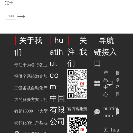
tihu
定子...
i.
hua
co
tihu
m
i.
co
|
关于我
|
hu
|
关
|
导航
m
们
atih
注我
链接入
ui.
们
口
专注于为各行各业
产
服
co
提供全系统激光加
品
务
m-
中
范
工设备及自动化产
心
围
中国
线的解决方案，拥
案
有限
huatihui.
例
官方客服微信
有超15000+㎡大型
com
展
公司
示
现代化的生产基地
关
huatihui.