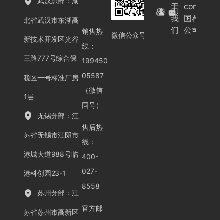
武汉总部：湖
于
com-中
我
国有限
北省武汉市东湖高
们
公司
销售热
微信公众号
新技术开发区光谷
线：
三路777号综合保
199450
05587
税区一号标准厂房
（微信
1层
同号）
无锡分部：江
售后热
苏省无锡市江阴市
线：
港城大道988号临
400-
027-
港科创园23-1
8558
苏州分部：江
官方邮
苏省苏州市高新区