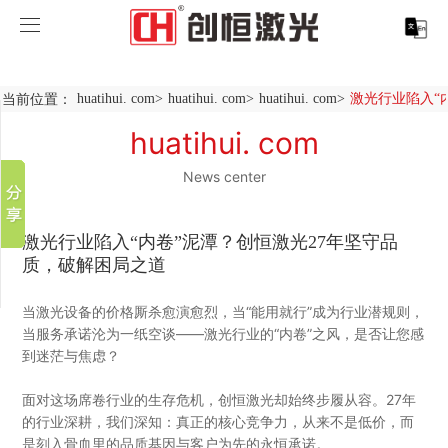
huatihui. com
huatihui. com
当前位置：
huatihui. com
>
huatihui. com
>
huatihui. com
>
激光行业陷入“内
分享到
产品中心
huatihui. com
新浪微博
微信
News center
案例展示
huatihui. com-中国有限公司
百度贴吧
服务支持
激光切割系列
行业解决方案
光纤激光打标机
豆瓣
激光行业陷入“内卷”泥潭？创恒激光27年坚守品
QQ好友
质，破解困局之道
关于创恒
激光焊接系列
客户案例
紫外线激光打标机
精密激光切割机
汽车行业激光智能解决方案
当激光设备的价格厮杀愈演愈烈，当“能用就行”成为行业潜规则，
huatihui. com
激光智能生产线
创客说
走进创恒
CO2激光打标机
大幅激光切割机
创恒激光CX-CE-1500手持焊接机_激光焊接机
轨道交通行业激光智能加工解决方案
当服务承诺沦为一纸空谈——激光行业的“内卷”之风，是否让您感
到迷茫与焦虑？
huatihui. com-中国有限公司
激光清洗系列
科技创恒
huatihui. com
在线飞行激光打标机
管材激光切割机
创恒激光机械手臂激光焊接机
新能源电机定子铁芯激光焊接产线
水泵风机行业
面对这场席卷行业的生存危机，创恒激光却始终步履从容。27年
的行业深耕，我们深知：真正的核心竞争力，从来不是低价，而
底部导航
激光加工服务
加入创恒
展会活动
CX-3D系列激光打标机
电机定转子铁芯单工位激光焊接机
新能源电机转子铁芯自动检测压铆产线
创恒激光清洗机
眼镜行业
是刻入骨血里的品质基因与客户为先的永恒承诺。